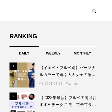
RANKING
DAILY
WEEKLY
MONTHLY
1
1
【イエベ・ブルベ別】パーソナ
ルカラーで選ぶ大人女子の浴衣
22選♡
2021.07.26
Fashion
2
2
【2023年最新】ブルベ冬向けお
すすめチーク21選！プチプラ・
デパコス・韓国コスメ