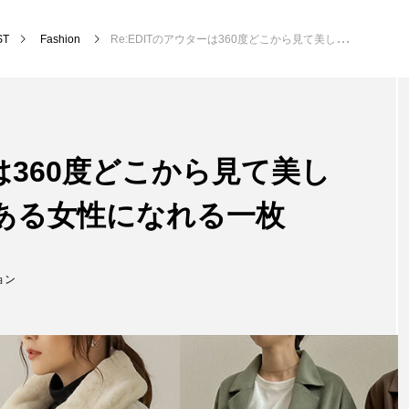
ST
Fashion
Re:EDITのアウターは360度どこから見て美しいシルエット 気品ある女性になれる一枚
ーは360度どこから見て美し
ある女性になれる一枚
ョン