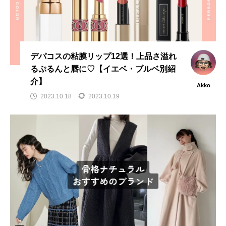
デパコスの粘膜リップ12選！上品さ溢れ
るぷるんと唇に♡【イエベ・ブルベ別紹
介】
Akko
2023.10.18
2023.10.19