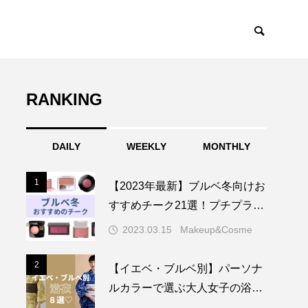
RANKING
DAILY
WEEKLY
MONTHLY
1
1
【2023年最新】ブルベ冬向けお
すすめチーク21選！プチプラ・
デパコス・韓国コスメ
2023.03.15
Makeup&Cosme
2
2
【イエベ・ブルベ別】パーソナ
ルカラーで選ぶ大人女子の浴衣
22選♡