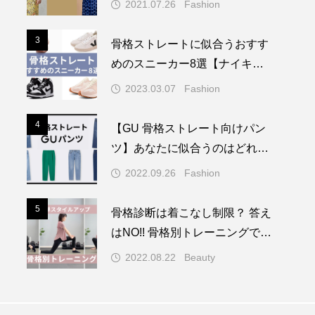
2021.07.26
Fashion
3
3
骨格ストレートに似合うおすす
めのスニーカー8選【ナイキ・
コンバース・ニューバランスet
2023.03.07
Fashion
c.】
4
4
【GU 骨格ストレート向けパン
ツ】あなたに似合うのはどれ？
7タイプ骨格診断ver.で紹介
2022.09.26
Fashion
5
5
骨格診断は着こなし制限？ 答え
はNO!! 骨格別トレーニングで超
簡単スタイルアップ
2022.08.22
Beauty