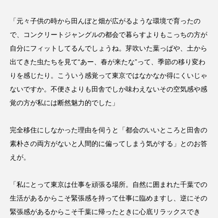
「元々子供の時から田んぼと畑が広がるような環境で育ったの
で、コンクリートジャングルの都会で暮らすよりもこっちの方が
自分にフィットしてるんでしょうね。芽吹いた葉っぱや、土から
出てきた虫たちを見て“あー、春が来たな”って、季節の移り変わ
りを感じたり。こういう感覚って東京ではなかなか得にくいじゃ
ないですか。不便さよりも田舎でしか味わえないその空気感や感
覚の方が私には断然魅力的でした」
完全移住にしなかった理由を伺うと「都会のいいところと田舎の
素朴さの両方がないと人間的に偏ってしまう気がする」とのお答
えが。
「私にとって東京は仕事を頑張る場所。自然に囲まれた千葉での
生活があるからこそ緊張感を持って仕事に臨めますし、逆にその
緊張感があるからこそ千葉に帰ったときに心底リラックスでき