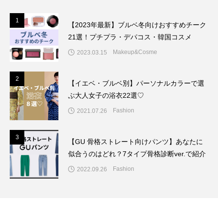
1
1
【2023年最新】ブルベ冬向けおすすめチーク
21選！プチプラ・デパコス・韓国コスメ
Makeup&Cosme
2023.03.15
2
2
【イエベ・ブルベ別】パーソナルカラーで選
ぶ大人女子の浴衣22選♡
Fashion
2021.07.26
3
3
【GU 骨格ストレート向けパンツ】あなたに
似合うのはどれ？7タイプ骨格診断ver.で紹介
Fashion
2022.09.26