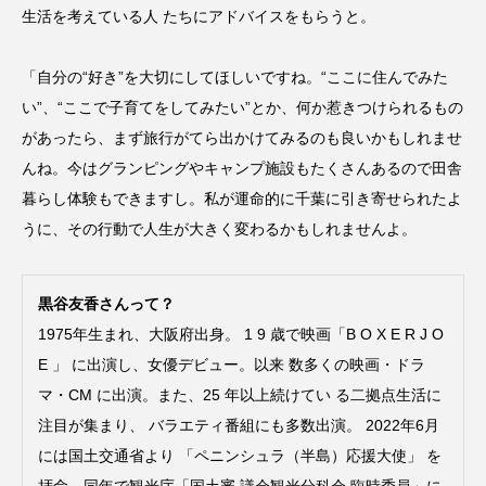
生活を考えている人 たちにアドバイスをもらうと。
「自分の“好き”を大切にしてほしいですね。“ここに住んでみた
い”、“ここで子育てをしてみたい”とか、何か惹きつけられるもの
があったら、まず旅行がてら出かけてみるのも良いかもしれませ
んね。今はグランピングやキャンプ施設もたくさんあるので田舎
暮らし体験もできますし。私が運命的に千葉に引き寄せられたよ
うに、その行動で人生が大きく変わるかもしれませんよ。
黒谷友香さんって？
1975年生まれ、大阪府出身。 1 9 歳で映画「B O X E R J O
E 」 に出演し、女優デビュー。以来 数多くの映画・ドラ
マ・CM に出演。また、25 年以上続けてい る二拠点生活に
注目が集まり、 バラエティ番組にも多数出演。 2022年6月
には国土交通省より 「ペニンシュラ（半島）応援大使」 を