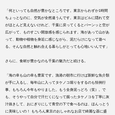
「何といっても自然が豊かなところです。東京からわずか1時間
ちょっとなのに、空気が全然違うんです。東京はビルに隠れて空
がほとんど見えないけれど、千葉に戻ってくるとバーンッと空が
広がって、ものすごい開放感を感じられます。海があって山があ
って、動物や植物を身近に感じながら、泥だらけになって遊べ
る。そんな自然と触れ合える暮らしがとっても心地いいんです」
さらに、食材が豊かなのも千葉の魅力だと続ける。
「海の幸も山の幸も豊富です。漁港の朝市に行けば新鮮な魚介類
が手に入るし、毎年山に入ってタケノコ堀りをするのも恒例行
事。もちろん今年もやりました。もう全身泥っどろ（笑）。で
も、そうやって自分で汗だくになって掘ったタケノコを丁寧に灰
汁抜きして、おにぎりにして青空の下で食べるのは、ほんっとう
に美味しいの！ もちろん東京のおしゃれなお店で綺麗な器に盛