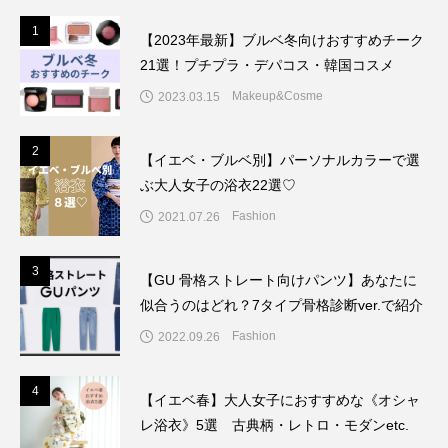
1
1
【2023年最新】ブルベ冬向けおすすめチーク
21選！プチプラ・デパコス・韓国コスメ
Makeup&Cosme
2023.03.15
2
2
【イエベ・ブルベ別】パーソナルカラーで選
ぶ大人女子の浴衣22選♡
Fashion
2021.07.26
3
3
【GU 骨格ストレート向けパンツ】あなたに
似合うのはどれ？7タイプ骨格診断ver.で紹介
Fashion
2022.09.26
4
4
【イエベ春】大人女子におすすめな《オシャ
レ浴衣》5選 古典柄・レトロ・モダンetc.