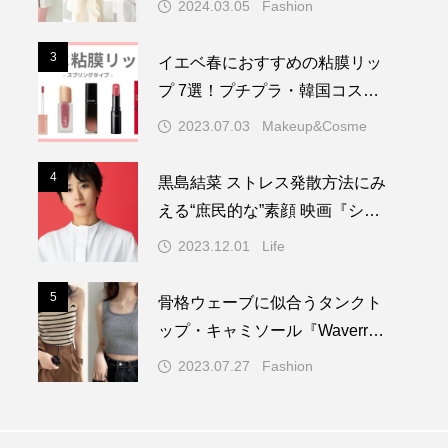
2024.03.05
Fashion
3
3
イエベ春におすすめの粘膜リッ
プ 7選！プチプラ・韓国コス
メ・デパコスから紹介
2023.07.03
Makeup&Cosme
4
4
黒島結菜 ストレス発散方法にみ
える“庶民的な”素顔 映画『シル
バニアファミリー』
2023.12.01
Life
5
5
骨格ウェーブに似合うタンクト
ップ・キャミソール『Waverr
y』で失敗しないお買い物
2023.07.27
Fashion