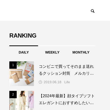
RANKING
DAILY
WEEKLY
MONTHLY
1
1
コンビニで買ってそのまま送れ
るクッション封筒 メルカリな
どフリマアプリ活用者必見！
2019.06.18
Life
2
2
【2024年最新】顔タイプソフト
エレガントにおすすめしたい垢
抜けブランド17選