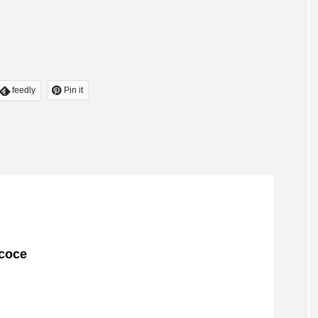
feedly
Pin it
oce