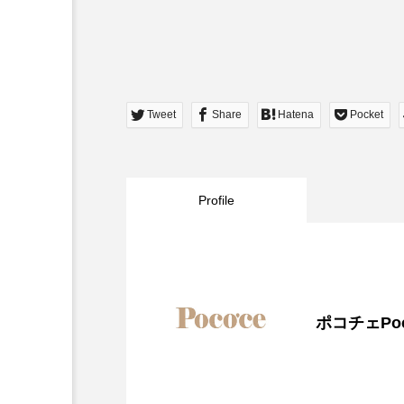
Tweet
Share
Hatena
Pocket
Profile
ポコチェPoc