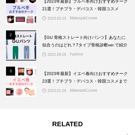
【2023年最新】ブルベ冬向けおすすめチーク
21選！プチプラ・デパコス・韓国コスメ
Makeup&Cosme
2023.03.15
2
2
【GU 骨格ストレート向けパンツ】あなたに
似合うのはどれ？7タイプ骨格診断ver.で紹介
Fashion
2022.09.26
3
3
【2023年最新】イエベ春向けおすすめチーク
23選！プチプラ・デパコス・韓国コスメまで
Makeup&Cosme
2023.01.26
RELATED