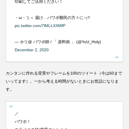
印刷してご活用ください！
・ω・`) ＜ 届け…パワポ難民の方々にっ!!
pic.twitter.com/7lMLLXXMfP
— ホリ@ パワポ師 / 「 資料術 」 (@YuU_Holy)
December 2, 2020
カンタンに作れる背景やフレームを100のツイート（今は60まで
いってます）。一から考える時間がないときにお世話になりま
す。
／
パワポ！