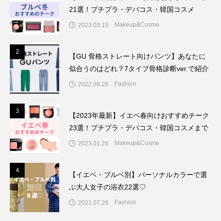
21選！プチプラ・デパコス・韓国コスメ
Makeup&Cosme
2023.03.15
2
2
【GU 骨格ストレート向けパンツ】あなたに
似合うのはどれ？7タイプ骨格診断ver.で紹介
Fashion
2022.09.26
3
3
【2023年最新】イエベ春向けおすすめチーク
23選！プチプラ・デパコス・韓国コスメまで
Makeup&Cosme
2023.01.26
4
4
【イエベ・ブルベ別】パーソナルカラーで選
ぶ大人女子の浴衣22選♡
Fashion
2021.07.26