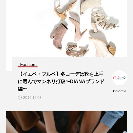
Fashion
【イエベ・ブルベ】冬コーデは靴を上手
に選んでマンネリ打破〜DIANAブランド
編〜
Colorcle
2019.12.03