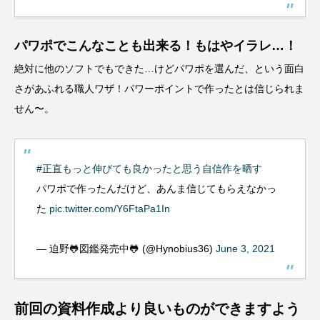
パワポでこんなことも出来る！もはやイラレ…！
絶対に他のソフトでもできた…けどパワポを選んだ、という面白
さがあふれる職人ワザ！パワーポイントで作ったとは信じられま
せん〜。
#正直もっと伸びても良かったと思う自信作を晒す
パワポで作ったんだけど、あんま信じてもらえなかっ
た
pic.twitter.com/Y6FtaPa1In
— 迫野🐸図鑑発売中🐸 (@Hynobius36)
June 3, 2021
前回の資料作成より良いものができますよう