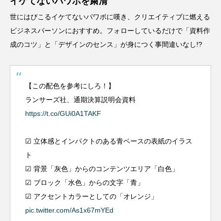
イケてないパワポを粛清
世にはびこるイケてないパワポに嘆き、クリエイティブに燃える
ビジネスパーソンにおすすめ。フォローしているだけで「資料作
成のコツ」と「デザインのセンス」が身につく事間違いなし!?
【この配色を参考にしろ！】
ランサーズ社、通期決算説明会資料
https://t.co/GUi0A1TAKF
☑︎ 立体感とインパクトのある青ベースの表紙のイラス
ト
☑︎ 背景「灰色」からのコンテンツエリア「白色」
☑︎ ブロック「水色」からの文字「青」
☑︎ アクセントカラーとしての「オレンジ」
pic.twitter.com/As1x67mYEd