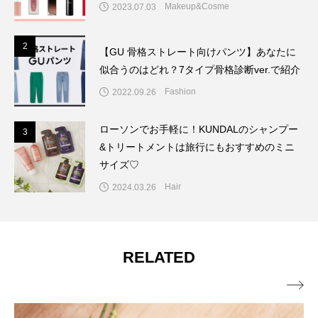
Makeup&Cosme
2023.07.03
2
2
【GU 骨格ストレート向けパンツ】あなたに
似合うのはどれ？7タイプ骨格診断ver.で紹介
Fashion
2022.09.26
ローソンでお手軽に！KUNDALのシャンプー
3
3
&トリートメントは旅行にもおすすめのミニ
サイズ♡
Hair
2024.03.26
RELATED
