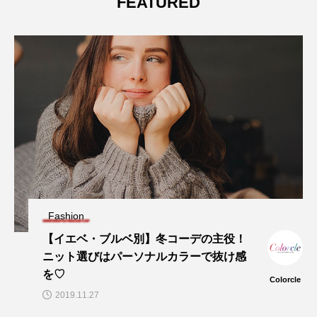
FEATURED
Fashion
【イエベ・ブルベ別】冬コーデの主役！
ニット選びはパーソナルカラーで抜け感
を♡
Colorcle
2019.11.27