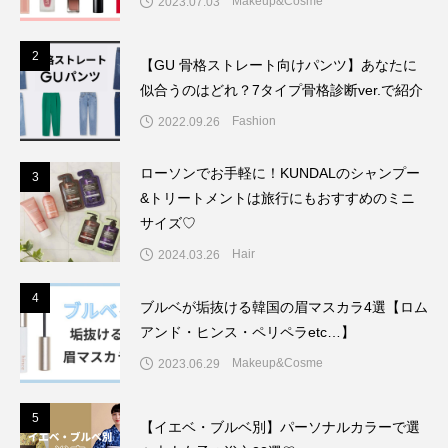
Makeup&Cosme
2023.07.03
2
2
【GU 骨格ストレート向けパンツ】あなたに
似合うのはどれ？7タイプ骨格診断ver.で紹介
Fashion
2022.09.26
ローソンでお手軽に！KUNDALのシャンプー
3
3
&トリートメントは旅行にもおすすめのミニ
サイズ♡
Hair
2024.03.26
4
4
ブルベが垢抜ける韓国の眉マスカラ4選【ロム
アンド・ヒンス・ペリペラetc…】
Makeup&Cosme
2023.06.29
5
5
【イエベ・ブルベ別】パーソナルカラーで選