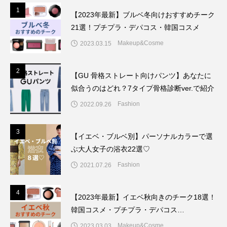
1
1
【2023年最新】ブルベ冬向けおすすめチーク
21選！プチプラ・デパコス・韓国コスメ
Makeup&Cosme
2023.03.15
2
2
【GU 骨格ストレート向けパンツ】あなたに
似合うのはどれ？7タイプ骨格診断ver.で紹介
Fashion
2022.09.26
3
3
【イエベ・ブルベ別】パーソナルカラーで選
ぶ大人女子の浴衣22選♡
Fashion
2021.07.26
4
4
【2023年最新】イエベ秋向きのチーク18選！
韓国コスメ・プチプラ・デパコス…
Makeup&Cosme
2023.03.03