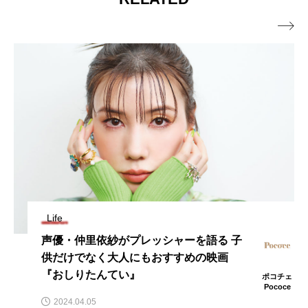

Life
ガブリエル・ユニオン 順風満帆な人生で
はなかった 30年前のトラウマ体験乗り越
え女性サポートに尽力
ェ
ポコチェ
Pococe
2023.08.04