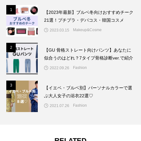
1
1
【2023年最新】ブルベ冬向けおすすめチーク
21選！プチプラ・デパコス・韓国コスメ
Makeup&Cosme
2023.03.15
2
2
【GU 骨格ストレート向けパンツ】あなたに
似合うのはどれ？7タイプ骨格診断ver.で紹介
Fashion
2022.09.26
3
3
【イエベ・ブルベ別】パーソナルカラーで選
ぶ大人女子の浴衣22選♡
Fashion
2021.07.26
RELATED