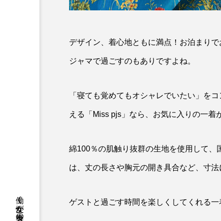
デザイン、着心地ともに満点！お泊まりで
ジャマで過ごすのもありですよね。
「寝ても覚めてもオシャレでいたい」をコ
える「Miss pjs」なら、お気に入りの一
綿100％の肌触り抜群の生地を使用して
は、丈の長さや胸元の開き具合など、寸法
ゲストと過ごす時間を楽しくしてくれる一