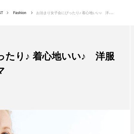
ST
Fashion
お泊まり女子会にぴったり♪ 着心地いい♪ 洋服感覚の日本製パジャマ
たり♪ 着心地いい♪ 洋服
マ