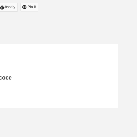
feedly
Pin it
oce