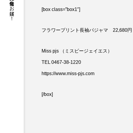
働く女性が等身大の情報をお届け！
[box class=”box1″]
フラワープリント長袖パジャマ 22,680円
Miss pjs （ミスピージェイエス）
TEL︎ 0467-38-1220
https://www.miss-pjs.com
[/box]