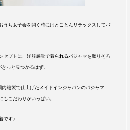
おうち女子会を開く時にはとことんリラックスしてパ
ンセプトに、洋服感覚で着られるパジャマを取りそろ
着がきっと見つかるはず。
、国内縫製で仕上げたメイドインジャパンのパジャマ
にもこだわりがいっぱい。
着です♪