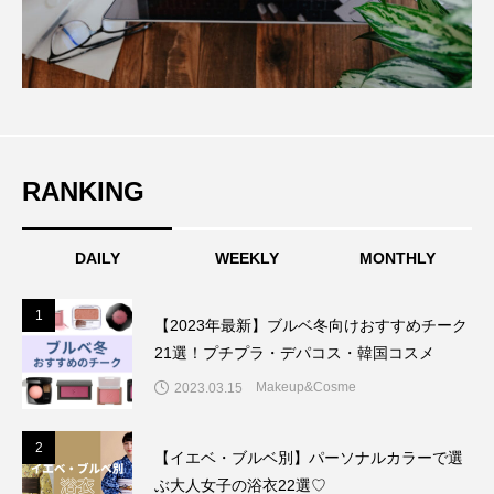
RANKING
DAILY
WEEKLY
MONTHLY
1
1
【2023年最新】ブルベ冬向けおすすめチーク
21選！プチプラ・デパコス・韓国コスメ
Makeup&Cosme
2023.03.15
2
2
【イエベ・ブルベ別】パーソナルカラーで選
ぶ大人女子の浴衣22選♡