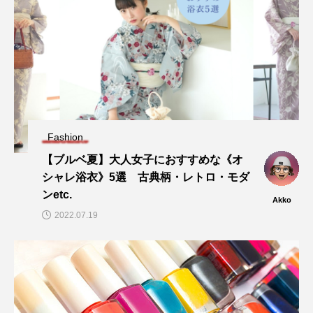
Fashion
【ブルベ夏】大人女子におすすめな《オ
シャレ浴衣》5選 古典柄・レトロ・モダ
ンetc.
Akko
2022.07.19