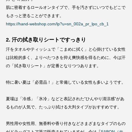
肌に密着するロールオンタイプで、手を汚さずにいつでもどこで
もさっと塗ることができます。
https://hand-webshop.com/lp?u=sn_002a_pr_lpo_cb_1
2. 汗の拭き取りシートですっきり
汗をタオルやティッシュで「こまめに拭く」と心掛けている女性
は比較的多く、よりべたつきを抑え爽快感を得るために、今は汗
の「拭き取りシート」が定番となりつつあります。
特に暑い夏は「必需品！」と常備している女性も多いようです。
夏場は「冷感」「氷冷」などと表記された“ひんやり清涼感”があ
るものが人気で、たっぷり拭ける大判タイプがおすすめです。
男性用や女性用、無香料や香り付きなどさまざまなタイプのもの
がドラッグストア等で販売されていますが、今は『
SABON（サ