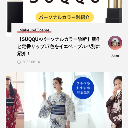
Makeup&Cosme
【SUQQU×パーソナルカラー診断】新作
と定番リップ17色をイエベ・ブルベ別に
紹介！
Akko
2022.08.16