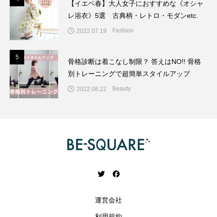
【イエベ春】大人女子におすすめな《オシャ
レ浴衣》5選 古典柄・レトロ・モダンetc.
Fashion
2022.07.19
5
5
骨格診断は着こなし制限？ 答えはNO!! 骨格
別トレーニングで超簡単スタイルアップ
Beauty
2022.08.22
運営会社
利用規約