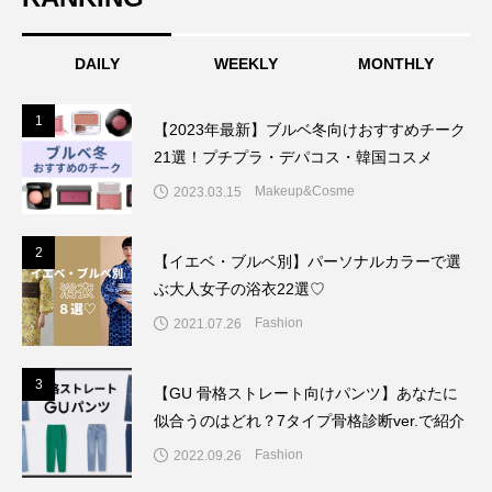
DAILY
WEEKLY
MONTHLY
1
1
【2023年最新】ブルベ冬向けおすすめチーク
21選！プチプラ・デパコス・韓国コスメ
Makeup&Cosme
2023.03.15
2
2
【イエベ・ブルベ別】パーソナルカラーで選
ぶ大人女子の浴衣22選♡
Fashion
2021.07.26
3
3
【GU 骨格ストレート向けパンツ】あなたに
似合うのはどれ？7タイプ骨格診断ver.で紹介
Fashion
2022.09.26