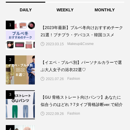
DAILY
WEEKLY
MONTHLY
1
1
【2023年最新】ブルベ冬向けおすすめチーク
21選！プチプラ・デパコス・韓国コスメ
Makeup&Cosme
2023.03.15
2
2
【イエベ・ブルベ別】パーソナルカラーで選
ぶ大人女子の浴衣22選♡
Fashion
2021.07.26
3
3
【GU 骨格ストレート向けパンツ】あなたに
似合うのはどれ？7タイプ骨格診断ver.で紹介
Fashion
2022.09.26
4
4