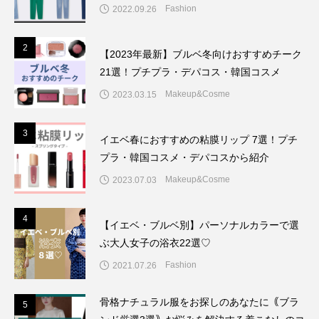
Fashion
2022.09.26
2
2
【2023年最新】ブルベ冬向けおすすめチーク
21選！プチプラ・デパコス・韓国コスメ
Makeup&Cosme
2023.03.15
3
3
イエベ春におすすめの粘膜リップ 7選！プチ
プラ・韓国コスメ・デパコスから紹介
Makeup&Cosme
2023.07.03
4
4
【イエベ・ブルベ別】パーソナルカラーで選
ぶ大人女子の浴衣22選♡
Fashion
2021.07.26
骨格ナチュラル服をお探しのあなたに｟ブラ
5
5