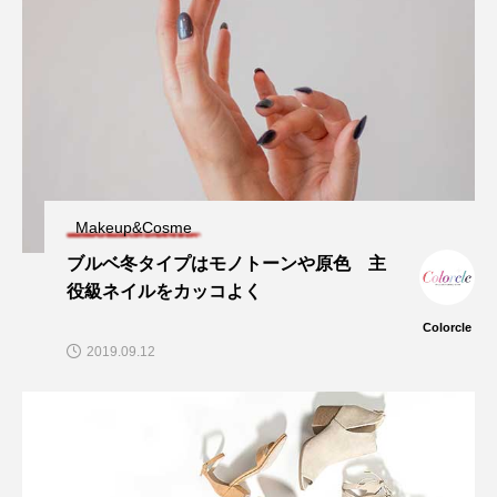
Makeup&Cosme
ブルベ冬タイプはモノトーンや原色 主
役級ネイルをカッコよく
Colorcle
2019.09.12