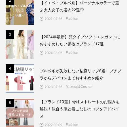
2
2
【イエベ・ブルベ別】パーソナルカラーで選
ぶ大人女子の浴衣22選♡
Fashion
2021.07.26
3
3
【2024年最新】顔タイプソフトエレガントに
おすすめしたい垢抜けブランド17選
Fashion
2024.03.05
4
4
ブルベ冬が失敗しない粘膜リップ6選 プチプ
ラからデパコスまでおすすめを紹介
Makeup&Cosme
2023.07.26
【ブランド10選】骨格ストレートのお悩みを
5
5
解決！似合う服と着こなしのコツをアドバイ
ス
Fashion
2022.09.09