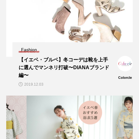
Fashion
【イエベ・ブルベ】冬コーデは靴を上手
に選んでマンネリ打破〜DIANAブランド
編〜
Colorcle
2019.12.03