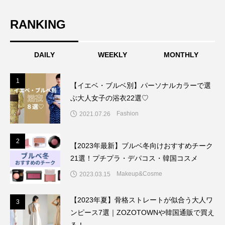
RANKING
DAILY
WEEKLY
MONTHLY
1
1
【イエベ・ブルベ別】パーソナルカラーで選
ぶ大人女子の浴衣22選♡
Fashion
2021.07.26
2
2
【2023年最新】ブルベ冬向けおすすめチーク
21選！プチプラ・デパコス・韓国コスメ
Makeup&Cosme
2023.03.15
【2023年夏】骨格ストレートが似合う大人ワ
3
3
ンピース7選｜ZOZOTOWNや韓国通販で買え