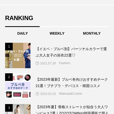
RANKING
DAILY
WEEKLY
MONTHLY
1
1
【イエベ・ブルベ別】パーソナルカラーで選
ぶ大人女子の浴衣22選♡
Fashion
2021.07.26
2
2
【2023年最新】ブルベ冬向けおすすめチーク
21選！プチプラ・デパコス・韓国コスメ
Makeup&Cosme
2023.03.15
【2023年夏】骨格ストレートが似合う大人ワ
3
3
ンピース7選｜ZOZOTOWNや韓国通販で買え