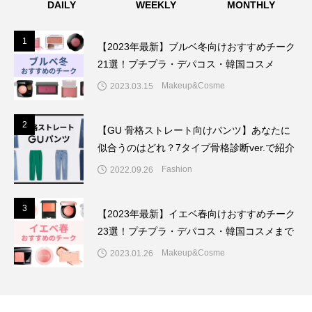
DAILY
WEEKLY
MONTHLY
1
1
【2023年最新】ブルベ冬向けおすすめチーク
21選！プチプラ・デパコス・韓国コスメ
Makeup&Cosme
2023.03.15
2
2
【GU 骨格ストレート向けパンツ】あなたに
似合うのはどれ？7タイプ骨格診断ver.で紹介
Fashion
2022.09.26
3
3
【2023年最新】イエベ春向けおすすめチーク
23選！プチプラ・デパコス・韓国コスメまで
Makeup&Cosme
2023.01.26