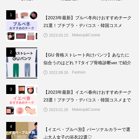
1
1
【2023年最新】ブルベ冬向けおすすめチーク
21選！プチプラ・デパコス・韓国コスメ
Makeup&Cosme
2023.03.15
2
2
【GU 骨格ストレート向けパンツ】あなたに
似合うのはどれ？7タイプ骨格診断ver.で紹介
Fashion
2022.09.26
3
3
【2023年最新】イエベ春向けおすすめチーク
23選！プチプラ・デパコス・韓国コスメまで
Makeup&Cosme
2023.01.26
4
4
【イエベ・ブルベ別】パーソナルカラーで選
ぶ大人女子の浴衣22選♡