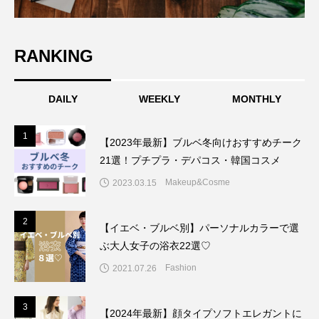
RANKING
DAILY
WEEKLY
MONTHLY
1
1
【2023年最新】ブルベ冬向けおすすめチーク
21選！プチプラ・デパコス・韓国コスメ
Makeup&Cosme
2023.03.15
2
2
【イエベ・ブルベ別】パーソナルカラーで選
ぶ大人女子の浴衣22選♡
Fashion
2021.07.26
3
3
【2024年最新】顔タイプソフトエレガントに