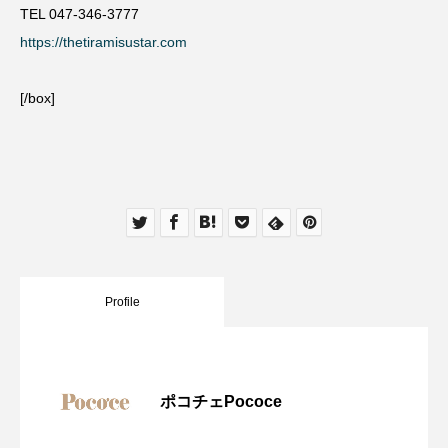
TEL 047-346-3777
https://thetiramisustar.com
[/box]
Profile
ポコチェPococe