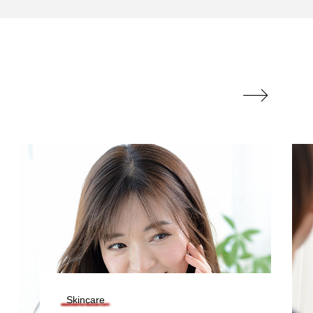

Skincare