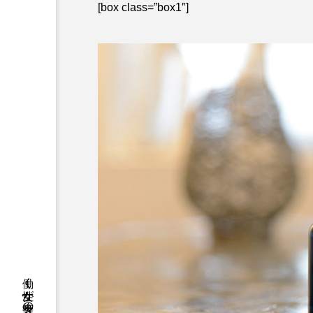
[box class=”box1″]