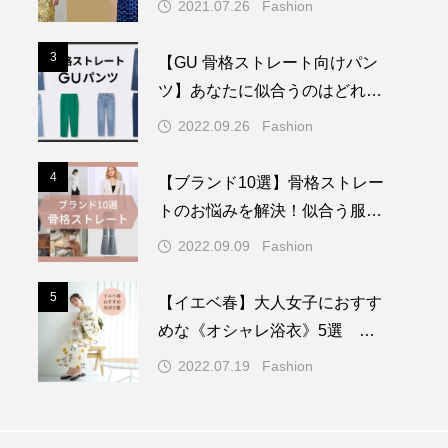
2021.07.26
Fashion
3
3
【GU 骨格ストレート向けパン
ツ】あなたに似合うのはどれ？
7タイプ骨格診断ver.で紹介
2022.09.26
Fashion
4
4
【ブランド10選】骨格ストレー
トのお悩みを解決！似合う服と
着こなしのコツをアドバイス
2022.09.09
Fashion
5
5
【イエベ春】大人女子におすす
めな《オシャレ浴衣》5選 古
典柄・レトロ・モダンetc.
2022.07.19
Fashion