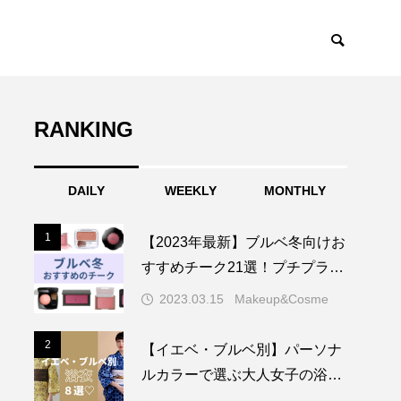
RANKING
DAILY
WEEKLY
MONTHLY
1
1
【2023年最新】ブルベ冬向けお
すすめチーク21選！プチプラ・
デパコス・韓国コスメ
2023.03.15
Makeup&Cosme
2
2
【イエベ・ブルベ別】パーソナ
ルカラーで選ぶ大人女子の浴衣
22選♡