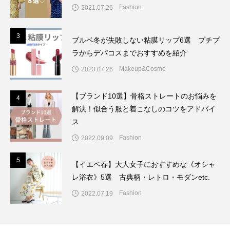
Fashion
2021.07.26
3
3
ブルベ冬が失敗しない粘膜リップ6選 プチプ
ラからデパコスまでおすすめを紹介
Makeup&Cosme
2023.07.26
【ブランド10選】骨格ストレートのお悩みを
4
4
解決！似合う服と着こなしのコツをアドバイ
ス
Fashion
2022.09.09
5
5
【イエベ春】大人女子におすすめな《オシャ
レ浴衣》5選 古典柄・レトロ・モダンetc.
Fashion
2022.07.19