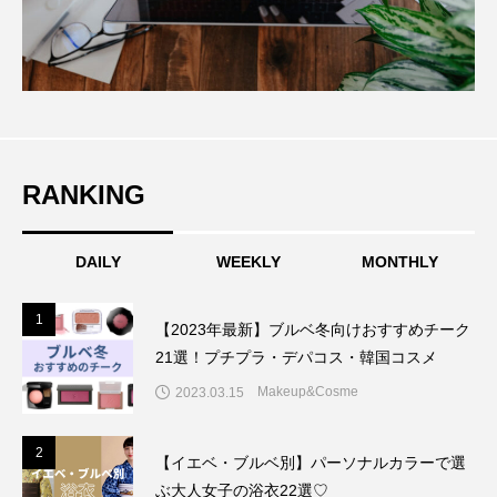
RANKING
DAILY
WEEKLY
MONTHLY
1
1
【2023年最新】ブルベ冬向けおすすめチーク
21選！プチプラ・デパコス・韓国コスメ
Makeup&Cosme
2023.03.15
2
2
【イエベ・ブルベ別】パーソナルカラーで選
ぶ大人女子の浴衣22選♡