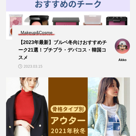
Makeup&Cosme
【2023年最新】ブルベ冬向けおすすめチ
ーク21選！プチプラ・デパコス・韓国コ
スメ
Akko
2023.03.15