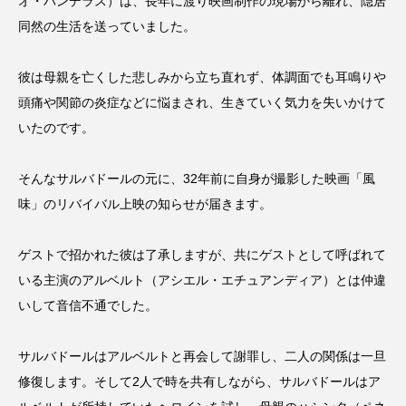
オ・バンデラス）は、長年に渡り映画制作の現場から離れ、隠居
同然の生活を送っていました。
彼は母親を亡くした悲しみから立ち直れず、体調面でも耳鳴りや
頭痛や関節の炎症などに悩まされ、生きていく気力を失いかけて
いたのです。
そんなサルバドールの元に、32年前に自身が撮影した映画「風
味」のリバイバル上映の知らせが届きます。
ゲストで招かれた彼は了承しますが、共にゲストとして呼ばれて
いる主演のアルベルト（アシエル・エチュアンディア）とは仲違
いして音信不通でした。
サルバドールはアルベルトと再会して謝罪し、二人の関係は一旦
修復します。そして2人で時を共有しながら、サルバドールはア