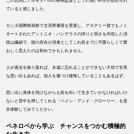
この台詞にアルモドバルの映画監督としての強い矜恃が込められ
ていると感じました。
カンヌ国際映画祭で主演男優賞を受賞し、アカデミー賞でもノミ
ネートされたアントニオ・バンデラスの誇りと弱さを内包した演
技は繊細で、彼の存在が演者としてこれ程までに可愛らしくて愛
おしく思えたのは初めてかもしれません。
人が過去を振り返れば、永遠に忘れることができない大切で甘美
な思い出もあれば、他人を傷つけ後悔していることもあるはず。
思い出に身体を預けながらも前を向いて生きていかなければいけ
ないと背中を押してくれる「ペイン・アンド・グローリー」を是
非体験してみてください。
ペネロペから学ぶ チャンスをつかむ積極的