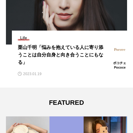
Life
栗山千明「悩みを抱えている人に寄り添
うことは自分自身と向き合うことにもな
る」
ポコチェ
Pococe
2023.01.19
FEATURED