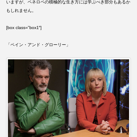
いますが、ペネロペの積極的な生き方には学ぶべき部分もあるか
もしれません。
[box class=”box1″]
「ペイン・アンド・グローリー」