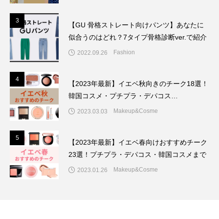
3
3
【GU 骨格ストレート向けパンツ】あなたに
似合うのはどれ？7タイプ骨格診断ver.で紹介
Fashion
2022.09.26
4
4
【2023年最新】イエベ秋向きのチーク18選！
韓国コスメ・プチプラ・デパコス…
Makeup&Cosme
2023.03.03
5
5
【2023年最新】イエベ春向けおすすめチーク
23選！プチプラ・デパコス・韓国コスメまで
Makeup&Cosme
2023.01.26