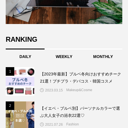
RANKING
DAILY
WEEKLY
MONTHLY
1
1
【2023年最新】ブルベ冬向けおすすめチーク
21選！プチプラ・デパコス・韓国コスメ
Makeup&Cosme
2023.03.15
2
2
【イエベ・ブルベ別】パーソナルカラーで選
ぶ大人女子の浴衣22選♡
Fashion
2021.07.26