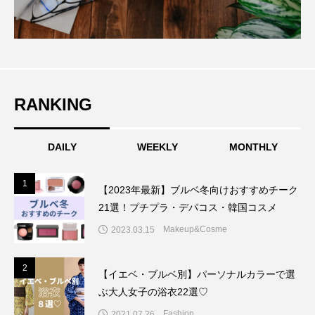
RANKING
DAILY
WEEKLY
MONTHLY
1
1
【2023年最新】ブルベ冬向けおすすめチーク
21選！プチプラ・デパコス・韓国コスメ
Makeup&Cosme
2023.03.15
2
2
【イエベ・ブルベ別】パーソナルカラーで選
ぶ大人女子の浴衣22選♡
Fashion
2021.07.26