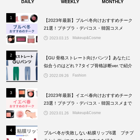
DAILY
WEEKLY
MONTHLY
1
1
【2023年最新】ブルベ冬向けおすすめチーク
21選！プチプラ・デパコス・韓国コスメ
Makeup&Cosme
2023.03.15
2
2
【GU 骨格ストレート向けパンツ】あなたに
似合うのはどれ？7タイプ骨格診断ver.で紹介
Fashion
2022.09.26
3
3
【2023年最新】イエベ春向けおすすめチーク
23選！プチプラ・デパコス・韓国コスメまで
Makeup&Cosme
2023.01.26
4
4
ブルベ冬が失敗しない粘膜リップ6選 プチプ