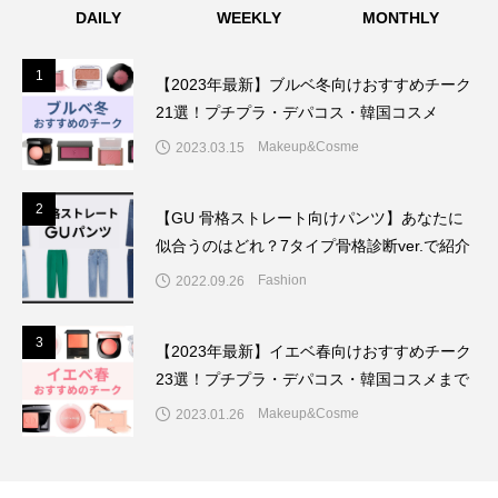
DAILY
WEEKLY
MONTHLY
1
1
【2023年最新】ブルベ冬向けおすすめチーク
21選！プチプラ・デパコス・韓国コスメ
Makeup&Cosme
2023.03.15
2
2
【GU 骨格ストレート向けパンツ】あなたに
似合うのはどれ？7タイプ骨格診断ver.で紹介
Fashion
2022.09.26
3
3
【2023年最新】イエベ春向けおすすめチーク
23選！プチプラ・デパコス・韓国コスメまで
Makeup&Cosme
2023.01.26