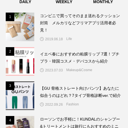
DAILY
WEEKLY
MONTHLY
コンビニで買ってそのまま送れるクッション
1
1
封筒 メルカリなどフリマアプリ活用者必
見！
Life
2019.06.18
2
2
イエベ春におすすめの粘膜リップ 7選！プチ
プラ・韓国コスメ・デパコスから紹介
Makeup&Cosme
2023.07.03
3
3
【GU 骨格ストレート向けパンツ】あなたに
似合うのはどれ？7タイプ骨格診断ver.で紹介
Fashion
2022.09.26
ローソンでお手軽に！KUNDALのシャンプー
4
4
&トリートメントは旅行にもおすすめのミニ