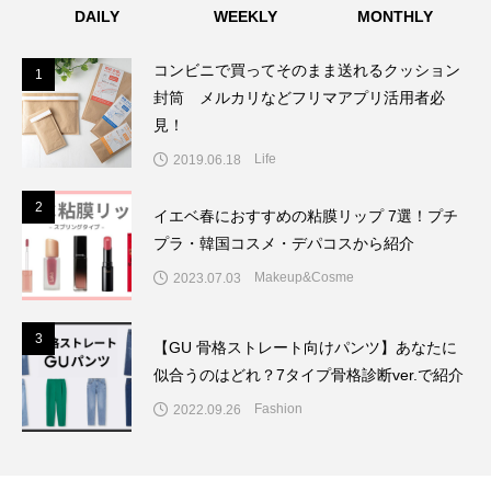
DAILY
WEEKLY
MONTHLY
コンビニで買ってそのまま送れるクッション
1
1
封筒 メルカリなどフリマアプリ活用者必
見！
Life
2019.06.18
2
2
イエベ春におすすめの粘膜リップ 7選！プチ
プラ・韓国コスメ・デパコスから紹介
Makeup&Cosme
2023.07.03
3
3
【GU 骨格ストレート向けパンツ】あなたに
似合うのはどれ？7タイプ骨格診断ver.で紹介
Fashion
2022.09.26