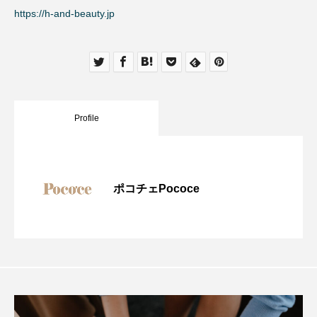
https://h-and-beauty.jp
Profile
ポコチェPococe