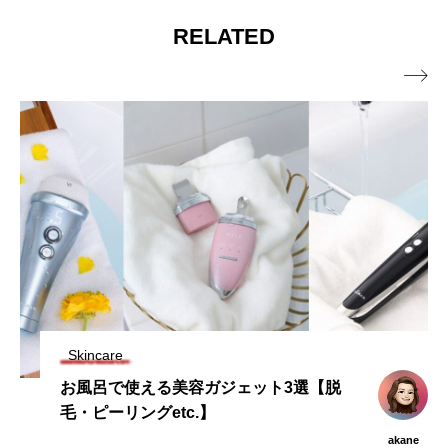
RELATED

Skincare
ジェット3選【脱
「ヒト幹細胞培養液」配
に差がつく！目元美人の
akane