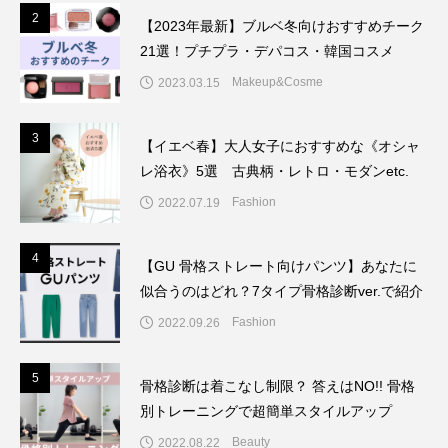
2
2
【2023年最新】ブルベ冬向けおすすめチーク
21選！プチプラ・デパコス・韓国コスメ
Makeup&Cosme
2023.03.15
3
3
【イエベ春】大人女子におすすめな《オシャ
レ浴衣》5選 古典柄・レトロ・モダンetc.
Fashion
2022.07.19
4
4
【GU 骨格ストレート向けパンツ】あなたに
似合うのはどれ？7タイプ骨格診断ver.で紹介
Fashion
2022.09.26
5
5
骨格診断は着こなし制限？ 答えはNO!! 骨格
別トレーニングで超簡単スタイルアップ
Beauty
2022.08.22