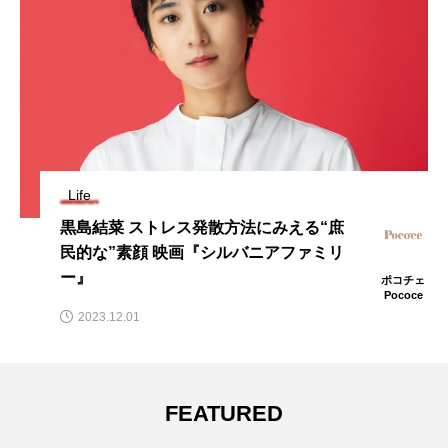
Life
黒島結菜 ストレス発散方法にみえる“庶
民的な”素顔 映画『シルバニアファミリ
ー』
ポコチェ
Pococe
2023.12.01
FEATURED