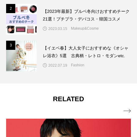
2
2
【2023年最新】ブルベ冬向けおすすめチーク
21選！プチプラ・デパコス・韓国コスメ
Makeup&Cosme
2023.03.15
3
3
【イエベ春】大人女子におすすめな《オシャ
レ浴衣》5選 古典柄・レトロ・モダンetc.
Fashion
2022.07.19
RELATED
