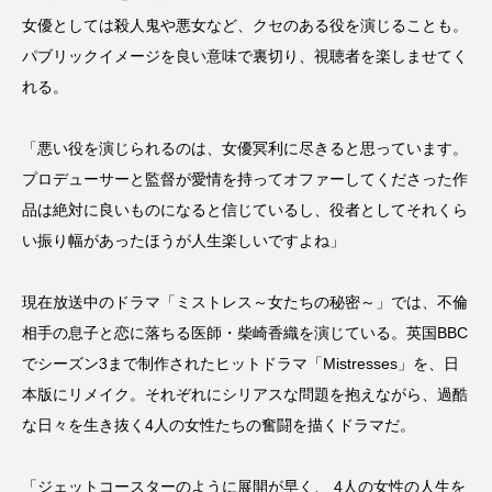
女優としては殺人鬼や悪女など、クセのある役を演じることも。
パブリックイメージを良い意味で裏切り、視聴者を楽しませてく
れる。
「悪い役を演じられるのは、女優冥利に尽きると思っています。
プロデューサーと監督が愛情を持ってオファーしてくださった作
品は絶対に良いものになると信じているし、役者としてそれくら
い振り幅があったほうが人生楽しいですよね」
現在放送中のドラマ「ミストレス～女たちの秘密～」では、不倫
相手の息子と恋に落ちる医師・柴崎香織を演じている。英国BBC
でシーズン3まで制作されたヒットドラマ「Mistresses」を、日
本版にリメイク。それぞれにシリアスな問題を抱えながら、過酷
な日々を生き抜く4人の女性たちの奮闘を描くドラマだ。
「ジェットコースターのように展開が早く、 4人の女性の人生を