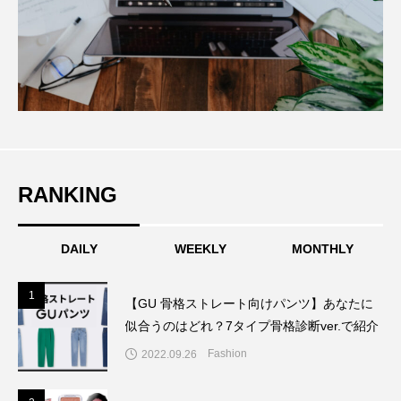
RANKING
DAILY
WEEKLY
MONTHLY
1
1
【GU 骨格ストレート向けパンツ】あなたに
似合うのはどれ？7タイプ骨格診断ver.で紹介
Fashion
2022.09.26