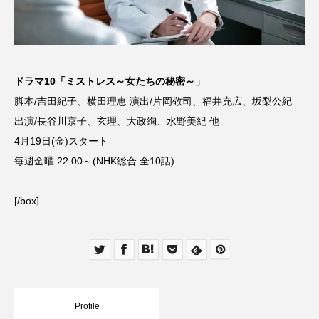
ドラマ10「ミストレス～女たちの秘密～」
脚本/吉田紀子、横田理恵 演出/片岡敬司、福井充広、坂梨公紀
出演/長谷川京子、玄理、大政絢、水野美紀 他
4月19日(金)スタート
毎週金曜 22:00～(NHK総合 全10話)
[/box]
Profile