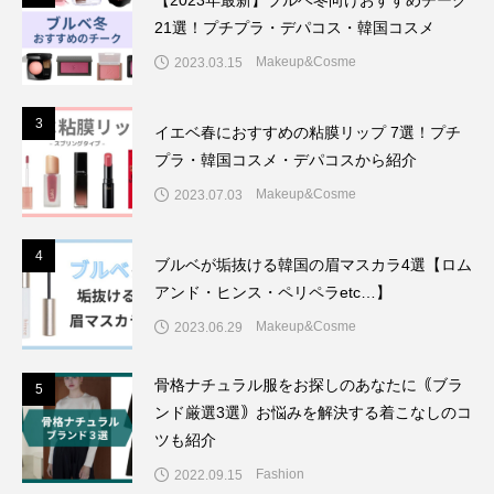
【2023年最新】ブルベ冬向けおすすめチーク
21選！プチプラ・デパコス・韓国コスメ
Makeup&Cosme
2023.03.15
3
3
イエベ春におすすめの粘膜リップ 7選！プチ
プラ・韓国コスメ・デパコスから紹介
Makeup&Cosme
2023.07.03
4
4
ブルベが垢抜ける韓国の眉マスカラ4選【ロム
アンド・ヒンス・ペリペラetc…】
Makeup&Cosme
2023.06.29
骨格ナチュラル服をお探しのあなたに｟ブラ
5
5
ンド厳選3選｠お悩みを解決する着こなしのコ
ツも紹介
Fashion
2022.09.15