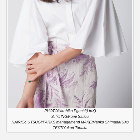
PHOTO/Hirohiko Eguchi(LinX)
STYLING/Kumi Saitou
HAIR/Go UTSUGI(PARKS management) MAKE/Mariko Shimada(UM)
TEXT/Yukari Tanaka