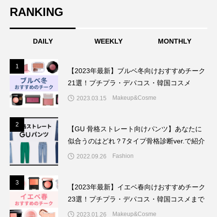
RANKING
DAILY
WEEKLY
MONTHLY
1
1
【2023年最新】ブルベ冬向けおすすめチーク
21選！プチプラ・デパコス・韓国コスメ
Makeup&Cosme
2023.03.15
2
2
【GU 骨格ストレート向けパンツ】あなたに
似合うのはどれ？7タイプ骨格診断ver.で紹介
Fashion
2022.09.26
3
3
【2023年最新】イエベ春向けおすすめチーク
23選！プチプラ・デパコス・韓国コスメまで
Makeup&Cosme
2023.01.26