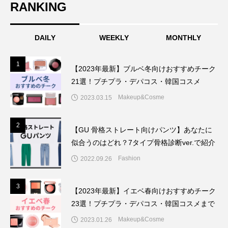
RANKING
DAILY
WEEKLY
MONTHLY
1
1
【2023年最新】ブルベ冬向けおすすめチーク
21選！プチプラ・デパコス・韓国コスメ
Makeup&Cosme
2023.03.15
2
2
【GU 骨格ストレート向けパンツ】あなたに
似合うのはどれ？7タイプ骨格診断ver.で紹介
Fashion
2022.09.26
3
3
【2023年最新】イエベ春向けおすすめチーク
23選！プチプラ・デパコス・韓国コスメまで
Makeup&Cosme
2023.01.26