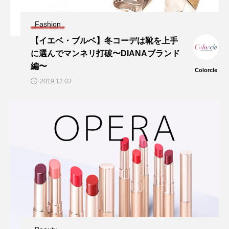
Fashion
【イエベ・ブルベ】冬コーデは靴を上手
に選んでマンネリ打破〜DIANAブランド
編〜
Colorcle
2019.12.03