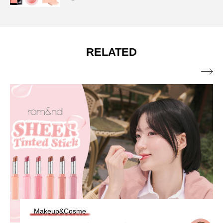
RELATED

Makeup&Cosme