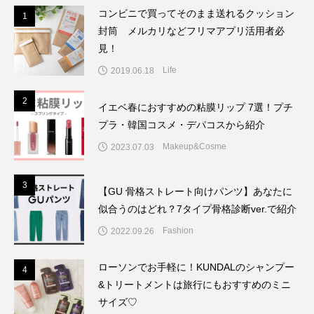
コンビニで買ってそのまま送れるクッション
1
1
封筒 メルカリなどフリマアプリ活用者必
見！
Life
2019.06.18
2
2
イエベ春におすすめの粘膜リップ 7選！プチ
プラ・韓国コスメ・デパコスから紹介
Makeup&Cosme
2023.07.03
3
3
【GU 骨格ストレート向けパンツ】あなたに
似合うのはどれ？7タイプ骨格診断ver.で紹介
Fashion
2022.09.26
ローソンでお手軽に！KUNDALのシャンプー
4
4
&トリートメントは旅行にもおすすめのミニ
サイズ♡