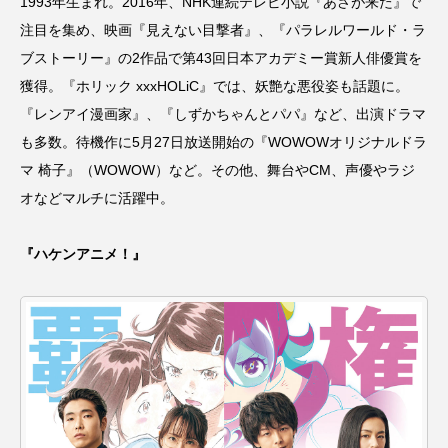
1993年生まれ。2016年、NHK連続テレビ小説『あさが来た』で
注目を集め、映画『見えない目撃者』、『パラレルワールド・ラ
ブストーリー』の2作品で第43回日本アカデミー賞新人俳優賞を
獲得。『ホリック xxxHOLiC』では、妖艶な悪役姿も話題に。
『レンアイ漫画家』、『しずかちゃんとパパ』など、出演ドラマ
も多数。待機作に5月27日放送開始の『WOWOWオリジナルドラ
マ 椅子』（WOWOW）など。その他、舞台やCM、声優やラジ
オなどマルチに活躍中。
『ハケンアニメ！』