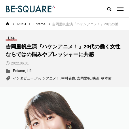
POST
Entame
吉岡里帆主演『ハケンアニメ！』20代の働く女性ならではの悩みやプレッシャーに共感
Life
吉岡里帆主演『ハケンアニメ！』20代の働く女性
ならではの悩みやプレッシャーに共感
2022.06.01
Entame
,
Life
インタビュー
,
ハケンアニメ！
,
中村倫也
,
吉岡里帆
,
映画
,
柄本佑