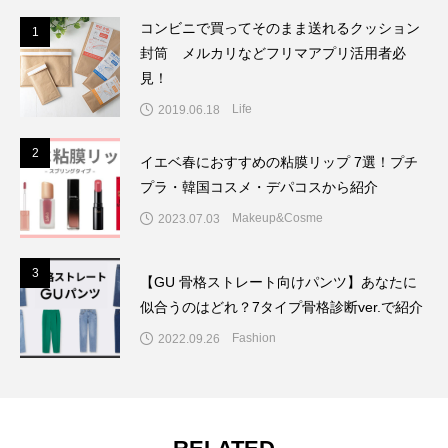
コンビニで買ってそのまま送れるクッション
1
1
封筒 メルカリなどフリマアプリ活用者必
見！
Life
2019.06.18
2
2
イエベ春におすすめの粘膜リップ 7選！プチ
プラ・韓国コスメ・デパコスから紹介
Makeup&Cosme
2023.07.03
3
3
【GU 骨格ストレート向けパンツ】あなたに
似合うのはどれ？7タイプ骨格診断ver.で紹介
Fashion
2022.09.26