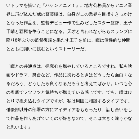
いドラマを描いた『ハケンアニメ！』。地方公務員からアニメ業
界に飛び込んだ歳の斎藤瞳は、自身がこの業界を目指すきっかけ
となった作品を、監督デビュー作で生みだしたスター監督、王子
千晴と覇権を争うことになる。天才と言われながらもスランプに
陥り8年ぶりの監督復帰を果たす王子を前に、瞳は個性的な仲間
とともに闘いに挑むというストーリーだ。
「瞳との共通点は、探究心を燃やしているところですね。私も映
画やドラマ、舞台など、作品に携わるときはどうしたら面白くな
るだろう、どうしたら良くなるだろうと考えてばかり。いつも心
の奥底でフツフツと気持ちが燃えている感じです。でも、瞳はひ
とりで抱え込むタイプですが、私は周囲に相談するタイプです。
俳優部以外の部署の方にアイディアをもらったり、話し合いをし
て作品を作りあげていくのが好きなので、そこは大きく違うかな
と思います」