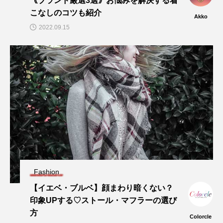
｟ブランド厳選3選｠お悩みを解決する着
こなしのコツも紹介
Akko
2022.09.15
Fashion
【イエベ・ブルベ】顔まわり暗くない？
印象UPする♡ストール・マフラーの選び
方
Colorcle