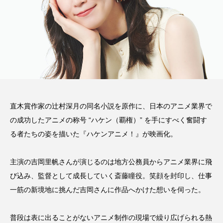
直木賞作家の辻村深月の同名小説を原作に、日本のアニメ業界で
の成功したアニメの称号 “ハケン（覇権）” を手にすべく奮闘す
る者たちの姿を描いた『ハケンアニメ！』が映画化。
主演の吉岡里帆さんが演じるのは地方公務員からアニメ業界に飛
び込み、監督として成長していく斎藤瞳役。笑顔を封印し、仕事
一筋の新境地に挑んだ吉岡さんに作品へかけた想いを伺った。
普段は表に出ることがないアニメ制作の現場で繰り広げられる熱