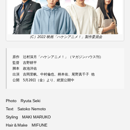
（C）2022 映画「ハケンアニメ！」製作委員会
原作　辻村深月「ハケンアニメ！」（マガジンハウス刊）

監督　吉野耕平

脚本　政池洋佑

出演　吉岡里帆、中村倫也、柄本佑、尾野真千子 他

公開　5月20日（金）より、絶賛公開中
Photo Ryuta Seki
Text Satoko Nemoto
Styling MAKI MARUKO
Hair＆Make MIFUNE