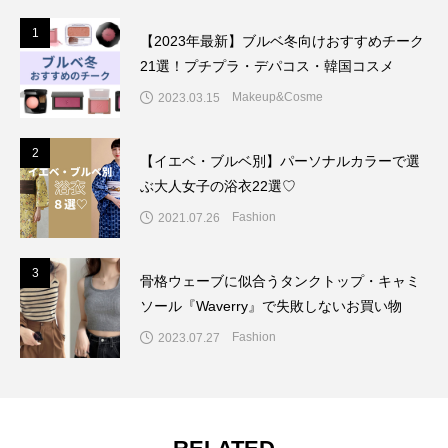
1
1
【2023年最新】ブルベ冬向けおすすめチーク
21選！プチプラ・デパコス・韓国コスメ
Makeup&Cosme
2023.03.15
2
2
【イエベ・ブルベ別】パーソナルカラーで選
ぶ大人女子の浴衣22選♡
Fashion
2021.07.26
3
3
骨格ウェーブに似合うタンクトップ・キャミ
ソール『Waverry』で失敗しないお買い物
Fashion
2023.07.27