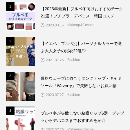
1
1
【2023年最新】ブルベ冬向けおすすめチーク
21選！プチプラ・デパコス・韓国コスメ
Makeup&Cosme
2023.03.15
2
2
【イエベ・ブルベ別】パーソナルカラーで選
ぶ大人女子の浴衣22選♡
Fashion
2021.07.26
3
3
骨格ウェーブに似合うタンクトップ・キャミ
ソール『Waverry』で失敗しないお買い物
Fashion
2023.07.27
4
4
ブルベ冬が失敗しない粘膜リップ6選 プチプ
ラからデパコスまでおすすめを紹介
Makeup&Cosme
2023.07.26