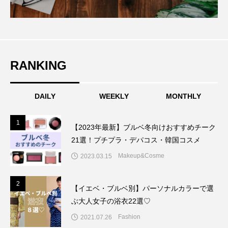
RANKING
DAILY
WEEKLY
MONTHLY
1
1
【2023年最新】ブルベ冬向けおすすめチーク
21選！プチプラ・デパコス・韓国コスメ
Makeup&Cosme
2023.03.15
2
2
【イエベ・ブルベ別】パーソナルカラーで選
ぶ大人女子の浴衣22選♡
Fashion
2021.07.26