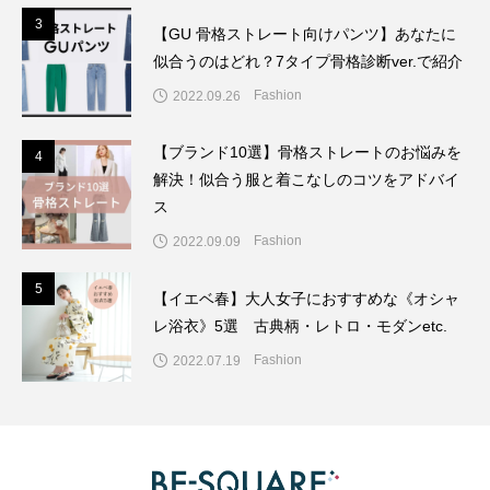
3
3
【GU 骨格ストレート向けパンツ】あなたに
似合うのはどれ？7タイプ骨格診断ver.で紹介
Fashion
2022.09.26
【ブランド10選】骨格ストレートのお悩みを
4
4
解決！似合う服と着こなしのコツをアドバイ
ス
Fashion
2022.09.09
5
5
【イエベ春】大人女子におすすめな《オシャ
レ浴衣》5選 古典柄・レトロ・モダンetc.
Fashion
2022.07.19