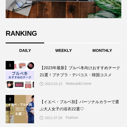
RANKING
DAILY
WEEKLY
MONTHLY
1
1
【2023年最新】ブルベ冬向けおすすめチーク
21選！プチプラ・デパコス・韓国コスメ
Makeup&Cosme
2023.03.15
2
2
【イエベ・ブルベ別】パーソナルカラーで選
ぶ大人女子の浴衣22選♡
Fashion
2021.07.26