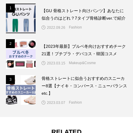
1
1
【GU 骨格ストレート向けパンツ】あなたに
似合うのはどれ？7タイプ骨格診断ver.で紹介
Fashion
2022.09.26
2
2
【2023年最新】ブルベ冬向けおすすめチーク
21選！プチプラ・デパコス・韓国コスメ
Makeup&Cosme
2023.03.15
骨格ストレートに似合うおすすめのスニーカ
3
3
ー8選【ナイキ・コンバース・ニューバランス
etc.】
Fashion
2023.03.07
RELATED