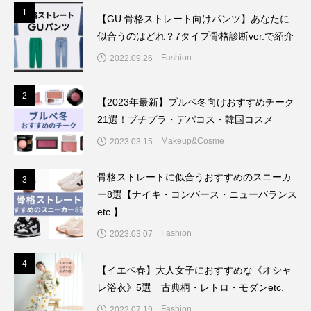
1
1
【GU 骨格ストレート向けパンツ】あなたに
似合うのはどれ？7タイプ骨格診断ver.で紹介
Fashion
2022.09.26
2
2
【2023年最新】ブルベ冬向けおすすめチーク
21選！プチプラ・デパコス・韓国コスメ
Makeup&Cosme
2023.03.15
骨格ストレートに似合うおすすめのスニーカ
3
3
ー8選【ナイキ・コンバース・ニューバランス
etc.】
Fashion
2023.03.07
4
4
【イエベ春】大人女子におすすめな《オシャ
レ浴衣》5選 古典柄・レトロ・モダンetc.
Fashion
2022.07.19