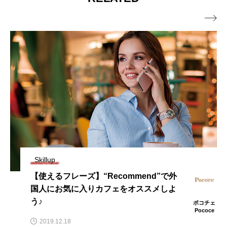

Skillup
ビジネス英語の落とし穴 「All Right」は
使って大丈夫？
ポコチェ
ポ
Pococe
Po
2020.02.06