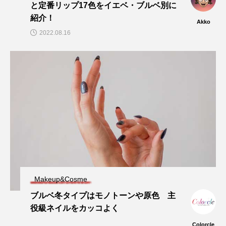
と定番リップ17色をイエベ・ブルベ別に
紹介！
Akko
2022.08.16
Makeup&Cosme
ブルベ冬タイプはモノトーンや原色 主
役級ネイルをカッコよく
Colorcle