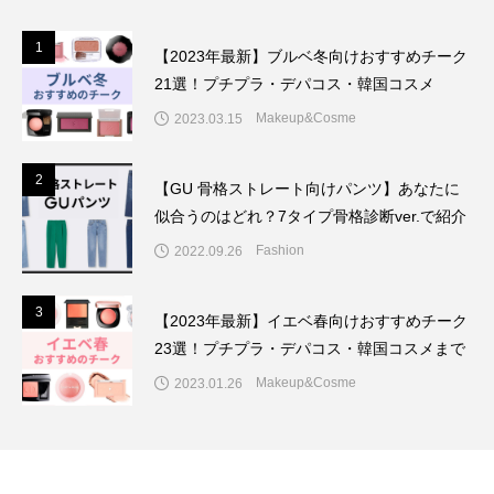
1
1
【2023年最新】ブルベ冬向けおすすめチーク
21選！プチプラ・デパコス・韓国コスメ
Makeup&Cosme
2023.03.15
2
2
【GU 骨格ストレート向けパンツ】あなたに
似合うのはどれ？7タイプ骨格診断ver.で紹介
Fashion
2022.09.26
3
3
【2023年最新】イエベ春向けおすすめチーク
23選！プチプラ・デパコス・韓国コスメまで
Makeup&Cosme
2023.01.26