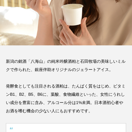
新潟の銘酒「八海山」の純米吟醸酒粕と石田牧場の美味しいミル
クで作られた、銀座伴助オリジナルのジェラートアイス。
発酵食としても注目される酒粕は、たんぱく質をはじめ、ビタミ
ンB1、B2、B5、B6に、葉酸、食物繊維といった、女性にうれし
い成分を豊富に含み、アルコール分は1%未満。日本酒初心者や
お酒を嗜む機会の少ない人にもおすすめです。