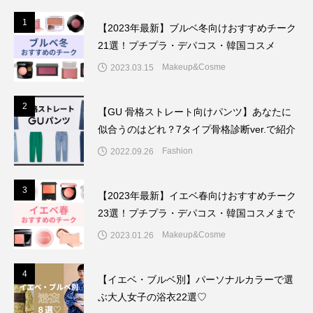
1
1
【2023年最新】ブルベ冬向けおすすめチーク
21選！プチプラ・デパコス・韓国コスメ
Makeup&Cosme
2023.03.15
2
2
【GU 骨格ストレート向けパンツ】あなたに
似合うのはどれ？7タイプ骨格診断ver.で紹介
Fashion
2022.09.26
3
3
【2023年最新】イエベ春向けおすすめチーク
23選！プチプラ・デパコス・韓国コスメまで
Makeup&Cosme
2023.01.26
4
4
【イエベ・ブルベ別】パーソナルカラーで選
ぶ大人女子の浴衣22選♡