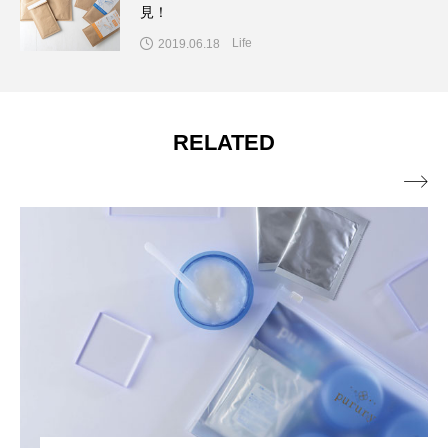
見！
Life
2019.06.18
RELATED
