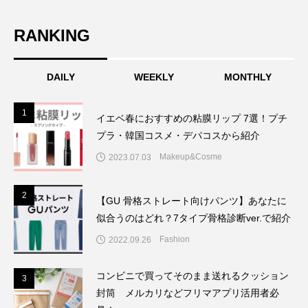
RANKING
DAILY
WEEKLY
MONTHLY
1
1
イエベ春におすすめの粘膜リップ 7選！プチ
プラ・韓国コスメ・デパコスから紹介
Makeup&Cosme
2023.07.03
2
2
【GU 骨格ストレート向けパンツ】あなたに
似合うのはどれ？7タイプ骨格診断ver.で紹介
Fashion
2022.09.26
コンビニで買ってそのまま送れるクッション
3
3
封筒 メルカリなどフリマアプリ活用者必