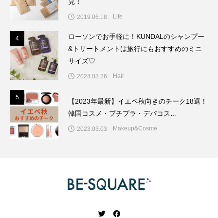
見！
Life
2019.06.18
ローソンでお手軽に！KUNDALのシャンプー
4
4
&トリートメントは旅行にもおすすめのミニ
サイズ♡
Hair
2024.03.26
5
5
【2023年最新】イエベ秋向きのチーク18選！
韓国コスメ・プチプラ・デパコス…
Makeup&Cosme
2023.03.03