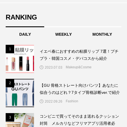
RANKING
DAILY
WEEKLY
MONTHLY
1
1
イエベ春におすすめの粘膜リップ 7選！プチ
プラ・韓国コスメ・デパコスから紹介
Makeup&Cosme
2023.07.03
2
2
【GU 骨格ストレート向けパンツ】あなたに
似合うのはどれ？7タイプ骨格診断ver.で紹介
Fashion
2022.09.26
コンビニで買ってそのまま送れるクッション
3
3
封筒 メルカリなどフリマアプリ活用者必