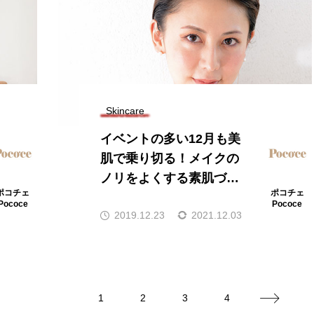
Skincare
イベントの多い12月も美
肌で乗り切る！メイクの
ノリをよくする素肌づく
ポコチェ
ポコチェ
り
Pococe
Pococe
2019.12.23
2021.12.03
1
2
3
4