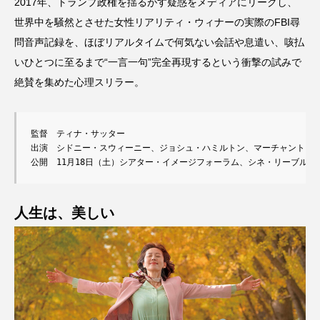
2017年、トランプ政権を揺るがす疑惑をメディアにリークし、
世界中を騒然とさせた女性リアリティ・ウィナーの実際のFBI尋
問音声記録を、ほぼリアルタイムで何気ない会話や息遣い、咳払
いひとつに至るまで“一言一句”完全再現するという衝撃の試みで
絶賛を集めた心理スリラー。
監督　ティナ・サッター

出演　シドニー・スウィーニー、ジョシュ・ハミルトン、マーチャント・デ
公開　11月18日（土）シアター・イメージフォーラム、シネ・リーブル池
人生は、美しい