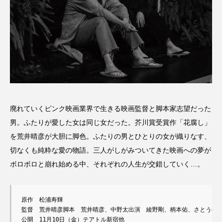
廃れていくピンク映画業界で生きる映画監督と脚本家志望だった
男。ふたりが愛した女は同じ女だった。芥川賞受賞作「花腐し」
を荒井晴彦が大胆に脚色。ふたりの男とひとりの女が織りなす、
切なくも純粋な愛の物語。三人がしがみついてきた映画への夢が
ボロボロと崩れ始める中、それぞれの人生が交錯していく…。
原作　松浦寿輝

監督　荒井晴彦脚本　荒井晴彦、中野太出演　綾野剛、柄本佑、さとうほな
公開　11月10日（金）テアトル新宿他