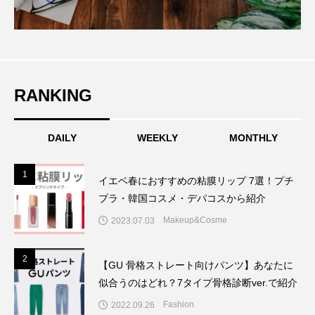
RANKING
DAILY
WEEKLY
MONTHLY
1
1
イエベ春におすすめの粘膜リップ 7選！プチ
プラ・韓国コスメ・デパコスから紹介
Makeup&Cosme
2023.07.03
2
2
【GU 骨格ストレート向けパンツ】あなたに
似合うのはどれ？7タイプ骨格診断ver.で紹介
Fashion
2022.09.26