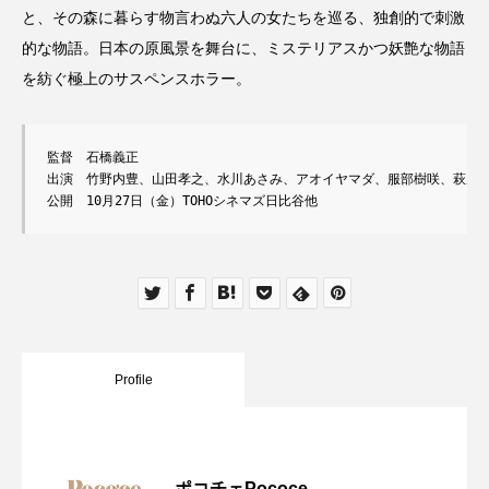
と、その森に暮らす物言わぬ六人の女たちを巡る、独創的で刺激
的な物語。日本の原風景を舞台に、ミステリアスかつ妖艶な物語
を紡ぐ極上のサスペンスホラー。
監督　石橋義正

出演　竹野内豊、山田孝之、水川あさみ、アオイヤマダ、服部樹咲、萩原み
公開　10月27日（金）TOHOシネマズ日比谷他
Profile
ポコチェPococe