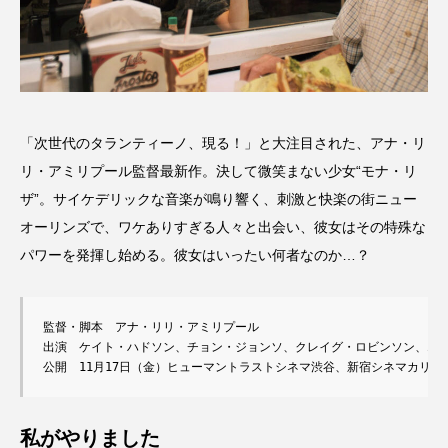
「次世代のタランティーノ、現る！」と大注目された、アナ・リ
リ・アミリプール監督最新作。決して微笑まない少女“モナ・リ
ザ”。サイケデリックな音楽が鳴り響く、刺激と快楽の街ニュー
オーリンズで、ワケありすぎる人々と出会い、彼女はその特殊な
パワーを発揮し始める。彼女はいったい何者なのか…？
監督・脚本　アナ・リリ・アミリプール

出演　ケイト・ハドソン、チョン・ジョンソ、クレイグ・ロビンソン、エド
公開　11月17日（金）ヒューマントラストシネマ渋谷、新宿シネマカリテ
私がやりました