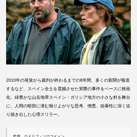
2010年の発覚から裁判が終わるまでの8年間、多くの新聞が報道
するなど、スペイン全土を震撼させた実際の事件をベースに映画
化。緑豊かな山岳地帯スペイン・ガリシア地方の小さな村を舞台
に、人間の暗部に潜む独りよがりな思考、憎悪、凶暴性に深く迫
り描き出した心理スリラー。
監督　ロドリゴ・ソロゴイェン
