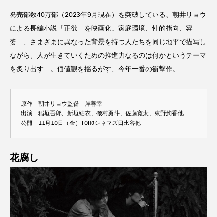
発売部数40万部（2023年9月現在）を突破している、朝井リョウ
による長編小説「正欲」を映画化。家庭環境、性的指向、容
姿…、さまざまに異なった背景を持つ人たちを同じ地平で描写し
ながら、人が生きていくための推進力なるのは何かというテーマ
を炙り出す…。価値観を揺るがす、今年一番の衝撃作。
原作　朝井リョウ監督　岸善幸

出演　稲垣吾郎、新垣結衣、磯村勇斗、佐藤寛太、東野絢香他

公開　11月10日（金）TOHOシネマズ日比谷他
花腐し