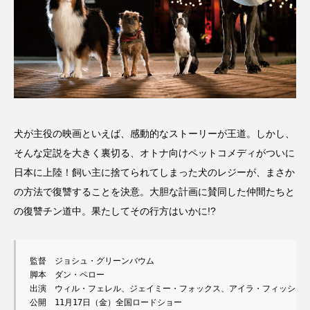
犬が主役の映画といえば、感動的なストーリーが王道。しかし、
そんな定説を大きく裏切る、オトナ向けペットコメディがついに
日本に上陸！飼い主に捨てられてしまった犬のレジーが、まさか
の方法で復讐することを決意。大胆な計画に賛同した仲間たちと
の復讐チン道中。果たしてその行方はいかに!?
監督　ジョシュ・グリーンバウム

脚本　ダン・ペロー

出演　ウィル・フェレル、ジェイミー・フォックス、アイラ・フィッシャー
公開　11月17日（金）全国ロードショー