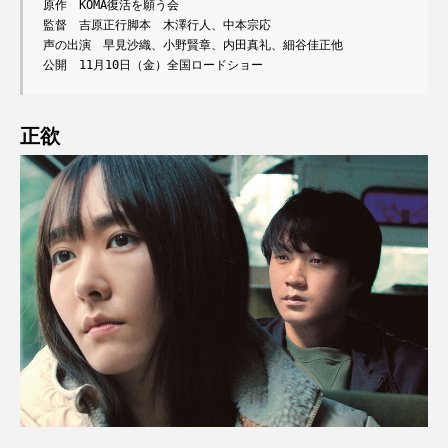
原作　KOMA復活を願う会

監督　吉原正行脚本　木澤行人、中本宗応

声の出演　早見沙織、小野賢章、内田真礼、細谷佳正他

公開　11月10日（金）全国ロードショー
正欲