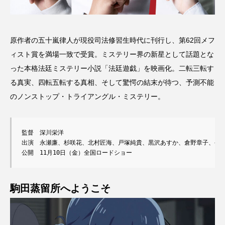
原作者の五⼗嵐律⼈が現役司法修習生時代に刊行し、第62回メフ
ィスト賞を満場一致で受賞。ミステリー界の新星として話題とな
った本格法廷ミステリー小説「法廷遊戯」を映画化。二転三転す
る真実、四転五転する真相、そして驚愕の結末が待つ、予測不能
のノンストップ・トライアングル・ミステリー。
監督　深川栄洋

出演　永瀬廉、杉咲花、北村匠海、戸塚純貴、黒沢あすか、倉野章子、やべ
公開　11月10日（金）全国ロードショー
駒田蒸留所へようこそ