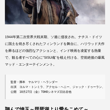
1944年第二次世界大戦末期、ソ連に侵攻され、ナチス・ドイツ
に国土を焼き尽くされたフィンランドを舞台に、ハリウッド大作
を葬るほどの強烈なアクションと、インド映画を凌駕する熱量
で、観る者すべての心に“SISU魂”を植え付ける、空前絶後の爆風
マッド・エンターテインメント。
監督・脚本　ヤルマリ・ヘランダー

出演　ヨルマ・トンミラ、アクセル・ヘニー、ジャック・ドゥーラン、ミモ
公開　10月27日（金）TOHOシネマズ日比谷他
翔んで埼玉～琵琶湖より愛をこめて～