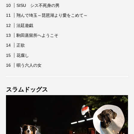
SISU シス不死身の男
翔んで埼玉～琵琶湖より愛をこめて～
法廷遊戯
駒田蒸留所へようこそ
正欲
花腐し
唄う六人の女
スラムドッグス