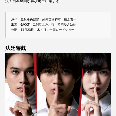
決！日本全国が再び埼玉に染まる!!
原作　魔夜峰央監督　武内英樹脚本　徳永友一

出演　GACKT、二階堂ふみ、杏、片岡愛之助他

公開　11月23日（木・祝）全国ロードショー
法廷遊戯