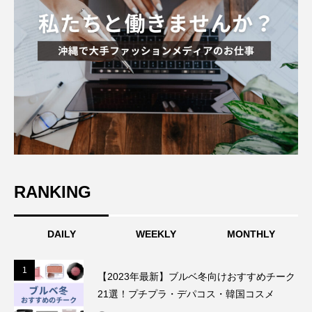
RANKING
DAILY
WEEKLY
MONTHLY
1
1
【2023年最新】ブルベ冬向けおすすめチーク
21選！プチプラ・デパコス・韓国コスメ