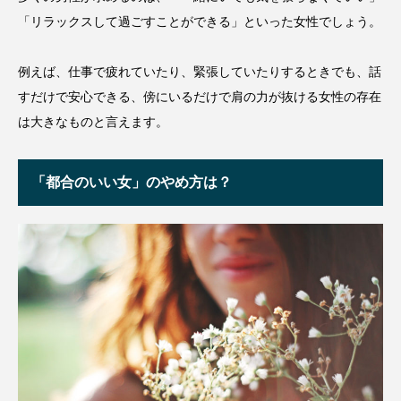
「リラックスして過ごすことができる」といった女性でしょう。
例えば、仕事で疲れていたり、緊張していたりするときでも、話
すだけで安心できる、傍にいるだけで肩の力が抜ける女性の存在
は大きなものと言えます。
「都合のいい女」のやめ方は？