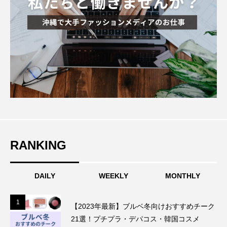
RANKING
DAILY
WEEKLY
MONTHLY
1
1
【2023年最新】ブルベ冬向けおすすめチーク
21選！プチプラ・デパコス・韓国コスメ