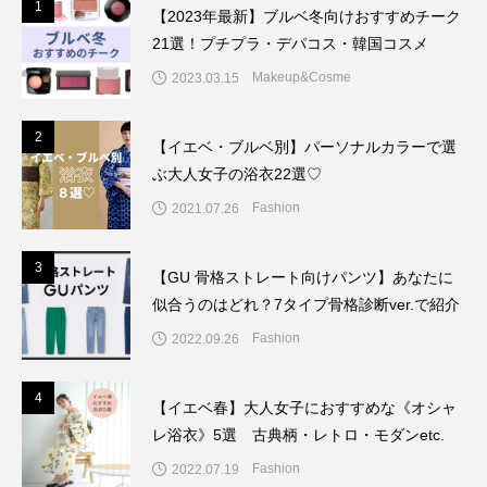
1
1
【2023年最新】ブルベ冬向けおすすめチーク
21選！プチプラ・デパコス・韓国コスメ
Makeup&Cosme
2023.03.15
2
2
【イエベ・ブルベ別】パーソナルカラーで選
ぶ大人女子の浴衣22選♡
Fashion
2021.07.26
3
3
【GU 骨格ストレート向けパンツ】あなたに
似合うのはどれ？7タイプ骨格診断ver.で紹介
Fashion
2022.09.26
4
4
【イエベ春】大人女子におすすめな《オシャ
レ浴衣》5選 古典柄・レトロ・モダンetc.
Fashion
2022.07.19