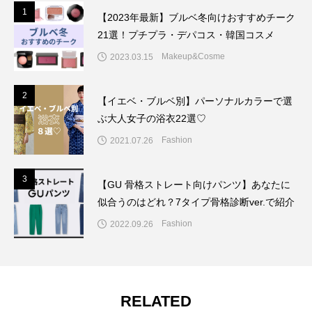
1
1
【2023年最新】ブルベ冬向けおすすめチーク
21選！プチプラ・デパコス・韓国コスメ
Makeup&Cosme
2023.03.15
2
2
【イエベ・ブルベ別】パーソナルカラーで選
ぶ大人女子の浴衣22選♡
Fashion
2021.07.26
3
3
【GU 骨格ストレート向けパンツ】あなたに
似合うのはどれ？7タイプ骨格診断ver.で紹介
Fashion
2022.09.26
RELATED