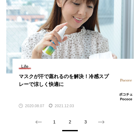
Life
マスクが汗で蒸れるのを解決！冷感スプ
レーで涼しく快適に
ポコチェ
Pococe
2020.08.07
2021.12.03
1
2
3