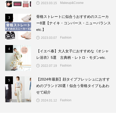
Makeup&Cosme
2023.03.15
骨格ストレートに似合うおすすめのスニーカ
3
3
ー8選【ナイキ・コンバース・ニューバランス
etc.】
Fashion
2023.03.07
4
4
【イエベ春】大人女子におすすめな《オシャ
レ浴衣》5選 古典柄・レトロ・モダンetc.
Fashion
2022.07.19
【2024年最新】顔タイプフレッシュにおすす
5
5
めのブランド20選！似合う骨格タイプもあわ
せて紹介
Fashion
2024.01.12