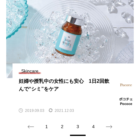
Skincare
妊婦や授乳中の女性にも安心 1日2回飲
んで“シミ”をケア
ポコチェ
Pococe
2019.09.03
2021.12.03
1
2
3
4