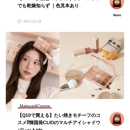
でも乾燥知らず ｜色見本あり
Nene
2023.12.18
Makeup&Cosme
【Q10で買える】たい焼きモチーフのコ
スメ⁉️韓国発CLIOのマルチアイシャドウ
パレットetc