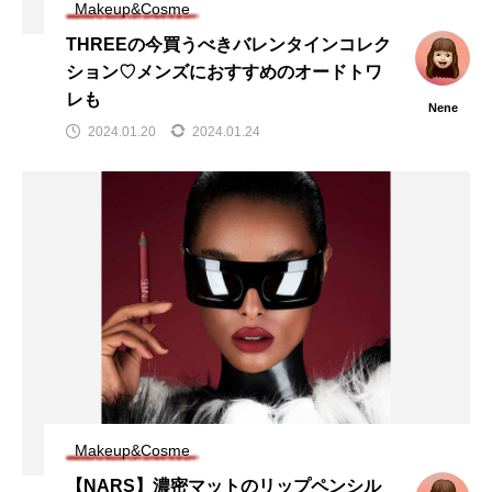
Makeup&Cosme
THREEの今買うべきバレンタインコレク
ション♡メンズにおすすめのオードトワ
レも
Nene
2024.01.20
2024.01.24
Makeup&Cosme
【NARS】濃密マットのリップペンシル